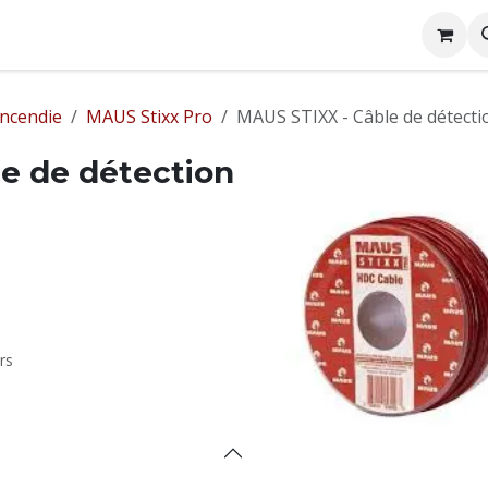
on Balistique
Produits
Boutique
Blog
incendie
MAUS Stixx Pro
MAUS STIXX - Câble de détecti
e de détection
rs