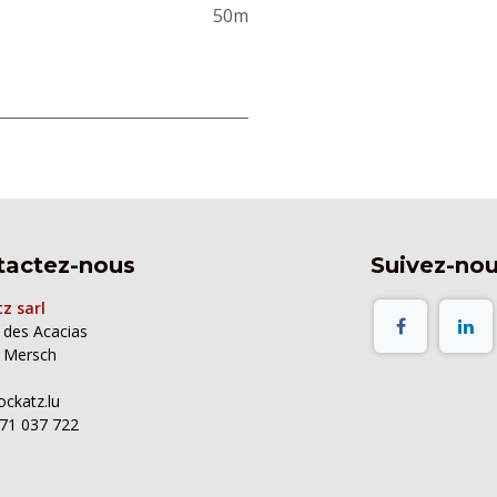
50m
tactez-nous
Suivez-no
z sarl
e des Acacias
 Mersch
ockatz.lu
71 037 722