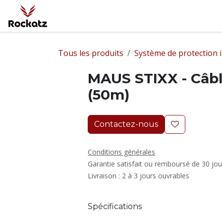
Se rendre au contenu
Accueil
Protection Incendie
Protecti
Tous les produits
Système de protection 
MAUS STIXX - Câbl
(50m)
Contactez-nous
Conditions générales
Garantie satisfait ou remboursé de 30 jou
Livraison : 2 à 3 jours ouvrables
Spécifications