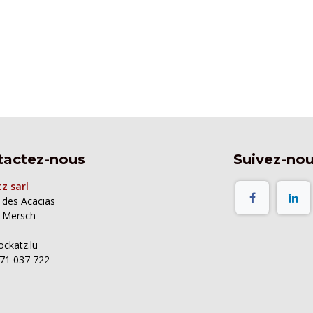
tactez-nous
Suivez-no
z sarl
e des Acacias
 Mersch
ockatz.lu
71 037 722