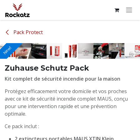
Skip to Content
Pack Protect
New!
New!
New!
New!
New!
New!
New!
New!
New!
New!
Zuhause Schutz Pack
Kit complet de sécurité incendie pour la maison
Protégez efficacement votre domicile et vos proches
avec ce kit de sécurité incendie complet MAUS, conçu
pour une intervention rapide et une prévention
optimale.
Ce pack inclut :
2 extincteurs portables MAUS XTIN Klein